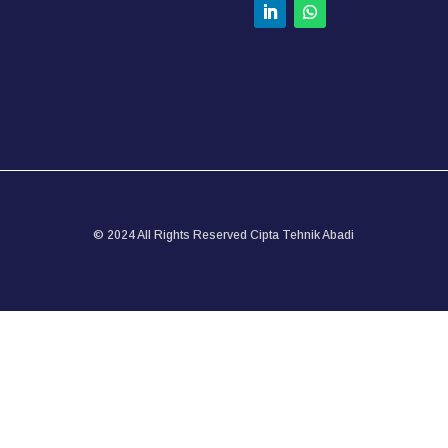
yang sangat penting sebagai penghasil uap untuk...
© 2024 All Rights Reserved Cipta Tehnik Abadi
English
Indonesia
(
Indonesian
)