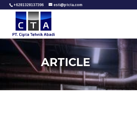
+6281328137396
esti@ptcta.com
ARTICLE