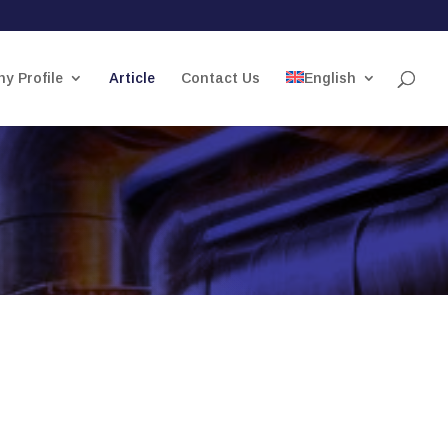
y Profile
Article
Contact Us
English