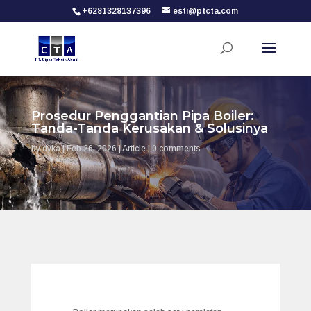
+6281328137396
esti@ptcta.com
Prosedur Penggantian Pipa Boiler:
Tanda-Tanda Kerusakan & Solusinya
by
dyka
|
Feb 26, 2026
|
Article
|
0 comments