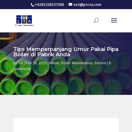
+6281328137396
esti@ptcta.com
Tips Memperpanjang Umur Pakai Pipa
Boiler di Pabrik Anda
by
rafi
|
Feb 28, 2025
|
Article
,
Boiler Maintenance
,
Service
|
0
comments