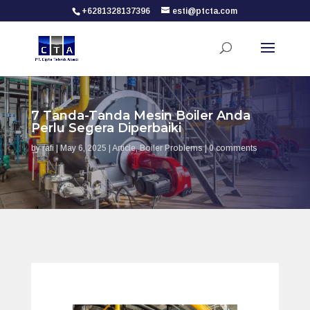
+6281328137396
esti@ptcta.com
7 Tanda-Tanda Mesin Boiler Anda
Perlu Segera Diperbaiki
by
rafi
|
May 6, 2025
|
Article
,
Boiler Problems
|
0 comments